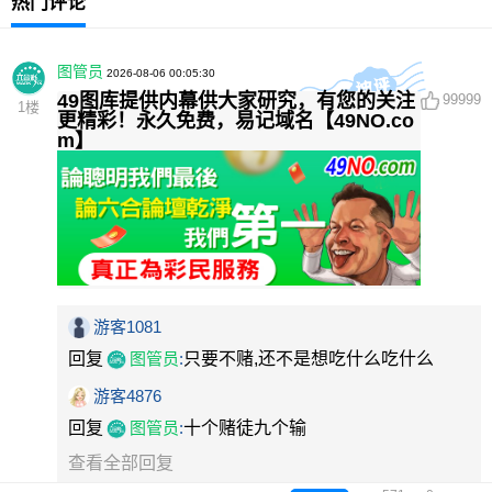
热门评论
图管员
2026-08-06 00:05:30
49图库提供内幕供大家研究，有您的关注
99999
1
楼
更精彩！永久免费，易记域名【49NO.co
m】
游客1081
回复
图管员
:
只要不赌,还不是想吃什么吃什么
游客4876
回复
图管员
:
十个赌徒九个输
查看全部回复