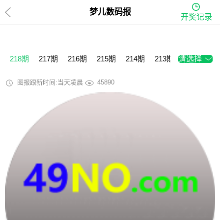
梦儿数码报
开奖记录
218期
217期
216期
215期
214期
213期
请选择
212期
2
图报跟新时间:当天凌晨
45890