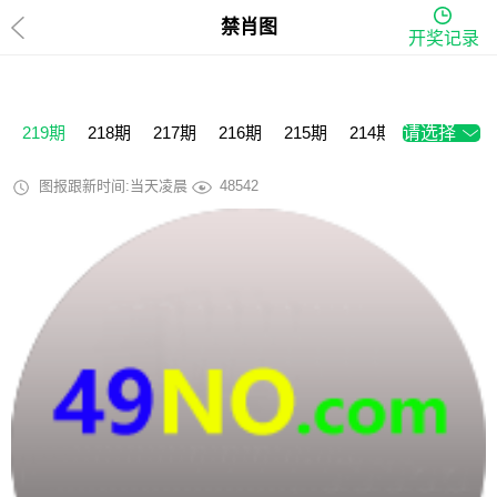
禁肖图
开奖记录
219期
218期
217期
216期
215期
214期
请选择
213期
2
图报跟新时间:当天凌晨
48542