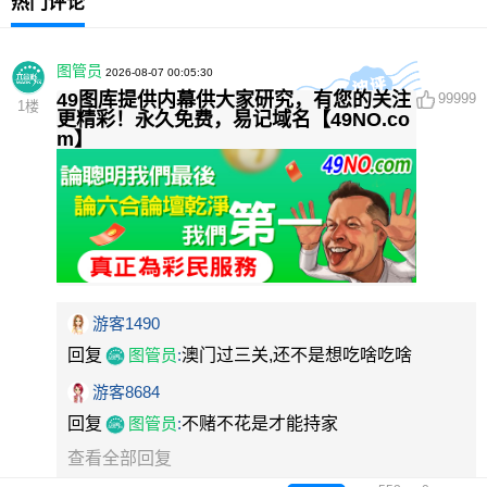
热门评论
图管员
2026-08-07 00:05:30
49图库提供内幕供大家研究，有您的关注
99999
1
楼
更精彩！永久免费，易记域名【49NO.co
m】
游客1490
回复
图管员
:
澳门过三关,还不是想吃啥吃啥
游客8684
回复
图管员
:
不赌不花是才能持家
查看全部回复