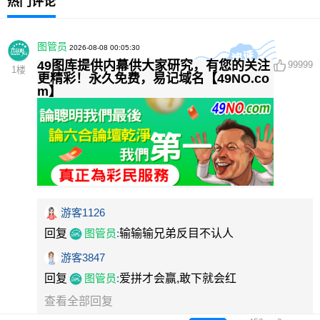
热门评论
图管员
2026-08-08 00:05:30
49图库提供内幕供大家研究，有您的关注
99999
1
楼
更精彩！永久免费，易记域名【49NO.co
m】
游客1126
回复
图管员
:
输输输兄弟反目不认人
游客3847
回复
图管员
:
爱拼才会赢,敢下就会红
查看全部回复