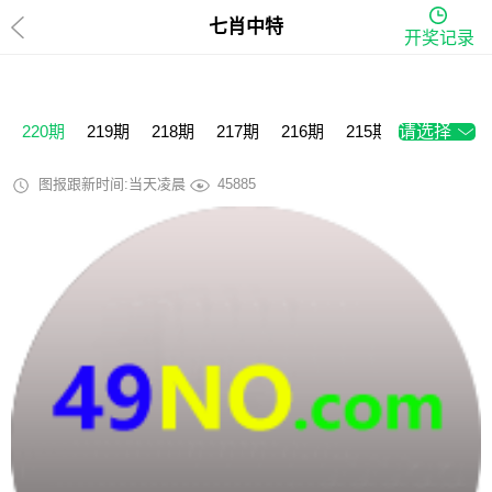
七肖中特
开奖记录
220期
219期
218期
217期
216期
215期
请选择
214期
2
图报跟新时间:当天凌晨
45885