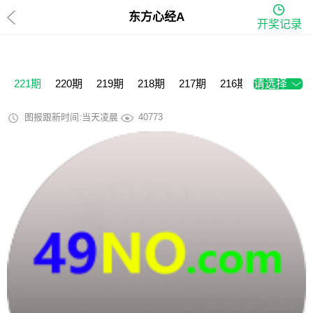
东方心经A
开奖记录
221期
220期
219期
218期
217期
216期
请选择
215期
2
图报跟新时间:当天凌晨
40773