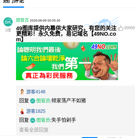
热门评论
图管员
2026-08-09 00:05:30
49图库提供内幕供大家研究，有您的关注
99999
1
楼
更精彩！永久免费，易记域名【49NO.co
m】
游客4148
回复
图管员
:
倾家荡产不如猪
游客1825
回复
图管员
:
失手怕剁手
查看全部回复