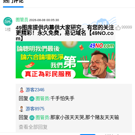
热门评论
图管员
2026-08-08 00:05:30
49图库提供内幕供大家研究，有您的关注
99999
1
楼
更精彩！永久免费，易记域名【49NO.co
m】
游客2346
回复
图管员
:
千手怕失手
游客8975
回复
图管员
:
那家小孩天天哭,那个赌友天天输
查看全部回复