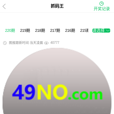
抓码王
开奖记录
220期
219期
218期
217期
216期
215期
请选择
214期
2
图报跟新时间:当天凌晨
40777