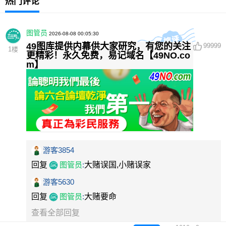
热门评论
图管员
2026-08-08 00:05:30
49图库提供内幕供大家研究，有您的关注
99999
1
楼
更精彩！永久免费，易记域名【49NO.co
m】
游客3854
回复
图管员
:
大赌误国,小赌误家
游客5630
回复
图管员
:
大赌要命
查看全部回复