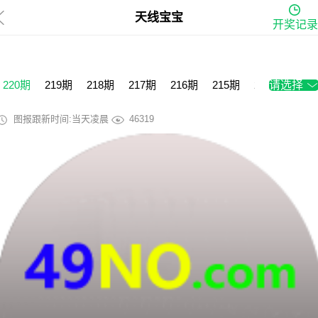
天线宝宝
开奖记录
220期
219期
218期
217期
216期
215期
214期
请选择
213
图报跟新时间:当天凌晨
46319