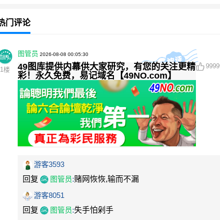
热门评论
图管员
2026-08-08 00:05:30
49图库提供内幕供大家研究，有您的关注更精
9999
1
楼
彩！永久免费，易记域名【49NO.com】
游客3593
回复
图管员
:
赌网恢恢,输而不漏
游客8051
回复
图管员
:
失手怕剁手