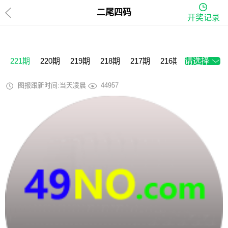
二尾四码
开奖记录
221期
220期
219期
218期
217期
216期
请选择
215期
2
图报跟新时间:当天凌晨
44957