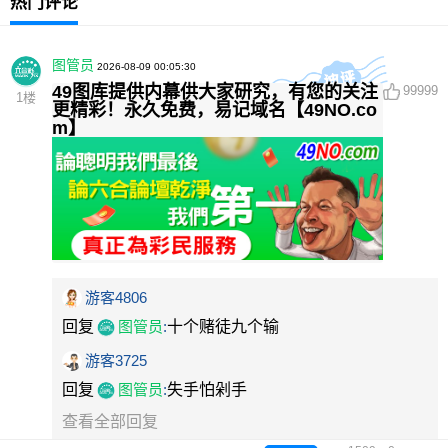
热门评论
图管员
2026-08-09 00:05:30
49图库提供内幕供大家研究，有您的关注
99999
1
楼
更精彩！永久免费，易记域名【49NO.co
m】
游客4806
回复
图管员
:
十个赌徒九个输
游客3725
回复
图管员
:
失手怕剁手
查看全部回复