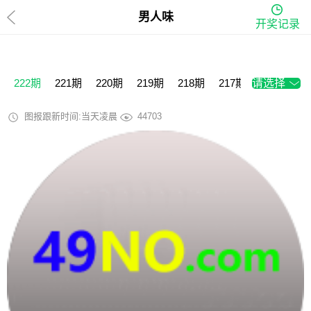
男人味
开奖记录
222期
221期
220期
219期
218期
217期
请选择
216期
2
图报跟新时间:当天凌晨
44703