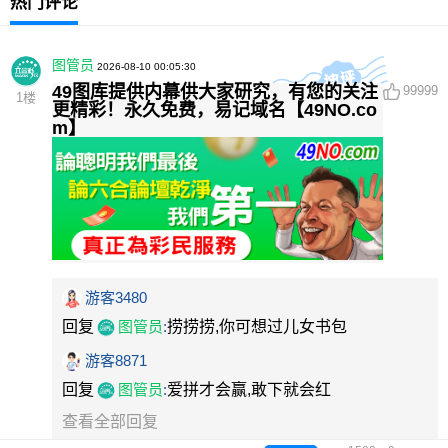
热门评论
图管员
2026-08-10 00:05:30
49图库提供内幕供大家研究，有您的关注
99999
1
楼
更精彩！永久免费，易记域名【49NO.co
m】
游客3480
回复
图管员
:
捞捞捞,你可想过儿女书包
游客8871
回复
图管员
:
爱拼才会赢,敢下就会红
查看全部回复