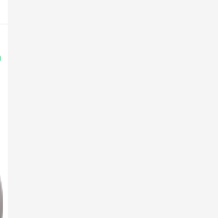
期
212期
211期
210期
209期
208期
207期
206期