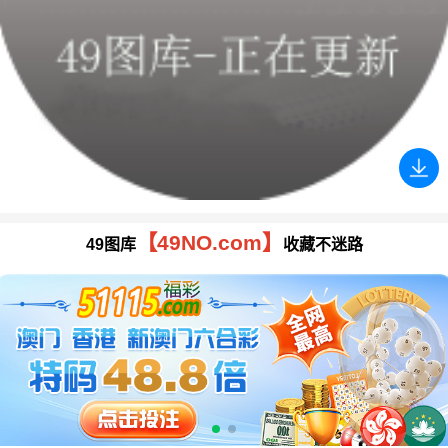
【49NO.com】
49图库
收藏不迷路