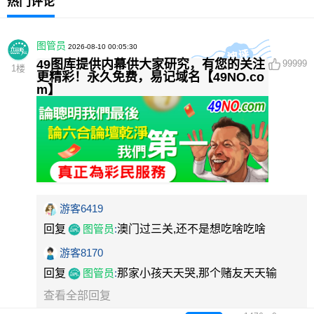
热门评论
图管员
2026-08-10 00:05:30
49图库提供内幕供大家研究，有您的关注
99999
1
楼
更精彩！永久免费，易记域名【49NO.co
m】
游客6419
回复
图管员
:
澳门过三关,还不是想吃啥吃啥
游客8170
回复
图管员
:
那家小孩天天哭,那个赌友天天输
查看全部回复