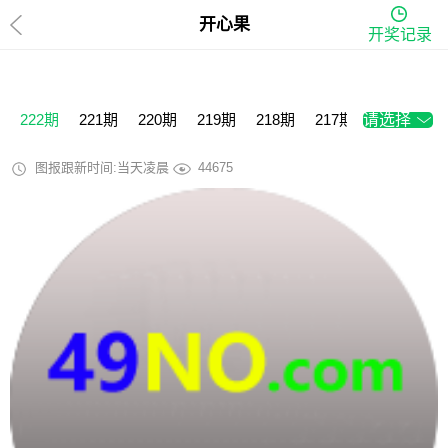
开心果
开奖记录
222期
221期
220期
219期
218期
217期
请选择
216期
2
图报跟新时间:当天凌晨
44675