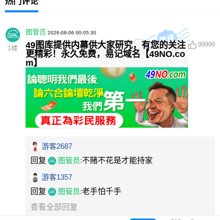
热门评论
图管员
2026-08-06 00:05:30
49图库提供内幕供大家研究，有您的关注
99999
1
楼
更精彩！永久免费，易记域名【49NO.co
m】
游客2687
回复
图管员
:
不赌不花是才能持家
游客1357
回复
图管员
:
老手怕千手
查看全部回复