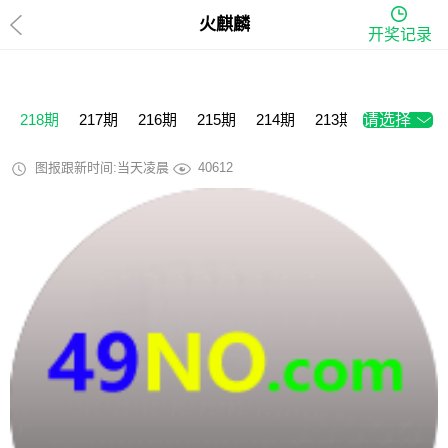
火麒麟
开奖记录
218期
217期
216期
215期
214期
213期
请选择
212期
2
图报跟新时间:当天凌晨
40612