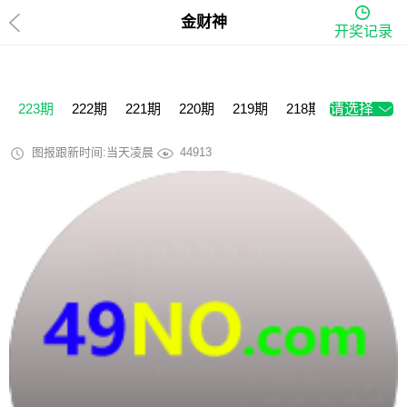
金财神
开奖记录
223期
222期
221期
220期
219期
218期
请选择
217期
2
图报跟新时间:当天凌晨
44913