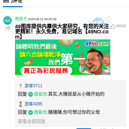
热门评论
图管员
2026-08-11 00:05:30
49图库提供内幕供大家研究，有您的关注
99999
1
楼
更精彩！永久免费，易记域名【49NO.co
m】
游客9711
回复
图管员
:
其实,大赌就是从小赌开始的
游客4285
回复
图管员
:
赌赌赌,你可想过你的父母
查看全部回复