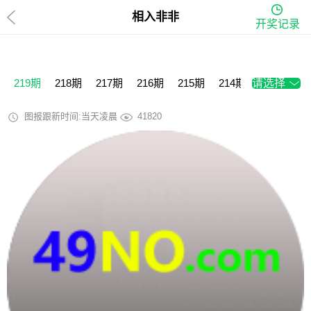
相入非非
开奖记录
219期
218期
217期
216期
215期
214期
请选择
213期
2
图报跟新时间:当天凌晨
41820