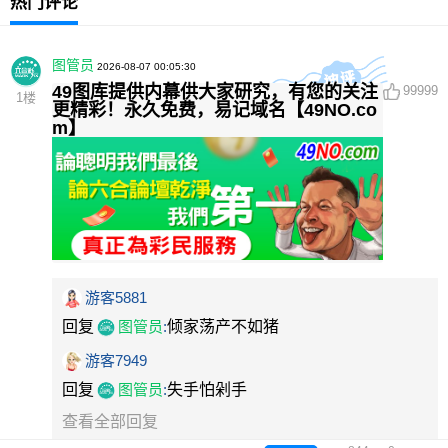
热门评论
图管员
2026-08-07 00:05:30
49图库提供内幕供大家研究，有您的关注
99999
1
楼
更精彩！永久免费，易记域名【49NO.co
m】
游客5881
回复
图管员
:
倾家荡产不如猪
游客7949
回复
图管员
:
失手怕剁手
查看全部回复