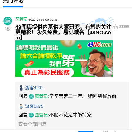
热门评论
图管员
2026-08-07 00:05:30
49图库提供内幕供大家研究，有您的关注
99999
1
楼
更精彩！永久免费，易记域名【49NO.co
m】
游客4201
回复
图管员
:
辛辛苦苦二十年,一赌回到解放前
游客5375
回复
图管员
:
不赌不花是才能持家
查看全部回复