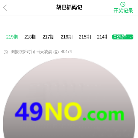
胡巴抓码记
开奖记录
219期
218期
217期
216期
215期
214期
请选择
213期
2
图报跟新时间:当天凌晨
40474