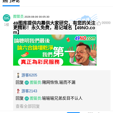
热门评论
图管员
2026-08-06 00:05:30
49图库提供内幕供大家研究，有您的关注
99999
1
楼
更精彩！永久免费，易记域名【49NO.co
m】
游客6205
回复
图管员
:
赌网恢恢,输而不漏
游客2143
回复
图管员
:
输输输兄弟反目不认人
查看全部回复