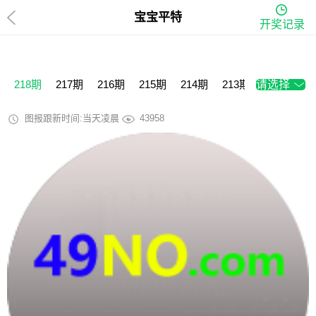
宝宝平特
开奖记录
218期
217期
216期
215期
214期
213期
请选择
212期
2
图报跟新时间:当天凌晨
43958